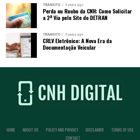
TRÂNSITO
3 years ago
Perda ou Roubo da CNH: Como Solicitar
a 2ª Via pelo Site do DETRAN
TRÂNSITO
3 years ago
CRLV Eletrônico: A Nova Era da
Documentação Veicular
HOME
ABOUT US
POLICY AND PRIVACY
DISCLAIMER
TERMS OF USE
CONTACT