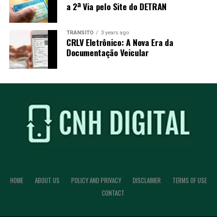
a 2ª Via pelo Site do DETRAN
TRÂNSITO
3 years ago
CRLV Eletrônico: A Nova Era da
Documentação Veicular
HOME
ABOUT US
POLICY AND PRIVACY
DISCLAIMER
TERMS OF USE
CONTACT