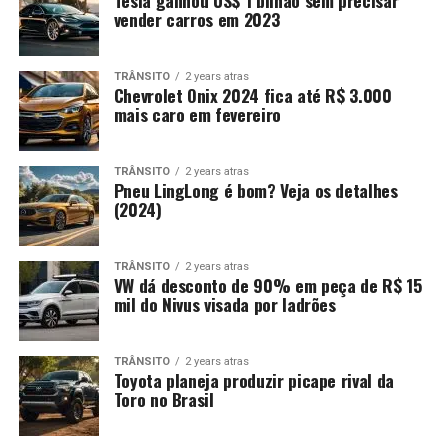
Tesla ganhou US$ 1 bilhão sem precisar
vender carros em 2023
TRÂNSITO
2 years atras
Chevrolet Onix 2024 fica até R$ 3.000
mais caro em fevereiro
TRÂNSITO
2 years atras
Pneu LingLong é bom? Veja os detalhes
(2024)
TRÂNSITO
2 years atras
VW dá desconto de 90% em peça de R$ 15
mil do Nivus visada por ladrões
TRÂNSITO
2 years atras
Toyota planeja produzir picape rival da
Toro no Brasil