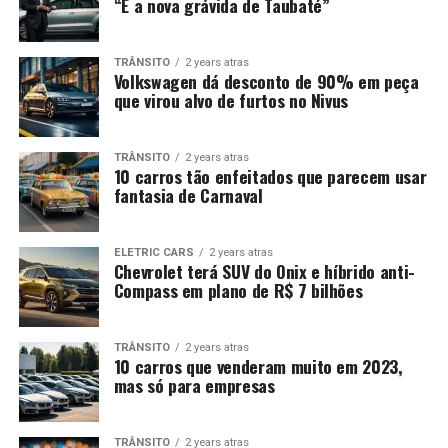
“É a nova grávida de Taubaté”
TRÂNSITO
2 years atras
Volkswagen dá desconto de 90% em peça
que virou alvo de furtos no Nivus
TRÂNSITO
2 years atras
10 carros tão enfeitados que parecem usar
fantasia de Carnaval
ELETRIC CARS
2 years atras
Chevrolet terá SUV do Onix e híbrido anti-
Compass em plano de R$ 7 bilhões
TRÂNSITO
2 years atras
10 carros que venderam muito em 2023,
mas só para empresas
TRÂNSITO
2 years atras