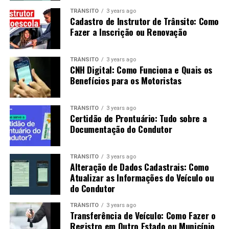
TRÂNSITO
3 years ago
Cadastro de Instrutor de Trânsito: Como
Fazer a Inscrição ou Renovação
TRÂNSITO
3 years ago
CNH Digital: Como Funciona e Quais os
Benefícios para os Motoristas
TRÂNSITO
3 years ago
Certidão de Prontuário: Tudo sobre a
Documentação do Condutor
TRÂNSITO
3 years ago
Alteração de Dados Cadastrais: Como
Atualizar as Informações do Veículo ou
do Condutor
TRÂNSITO
3 years ago
Transferência de Veículo: Como Fazer o
Registro em Outro Estado ou Município