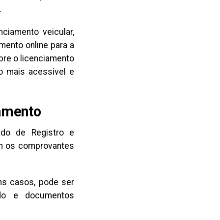
.
nciamento veicular,
mento online para a
bre o licenciamento
so mais acessível e
amento
cado de Registro e
om os comprovantes
ns casos, pode ser
zado e documentos