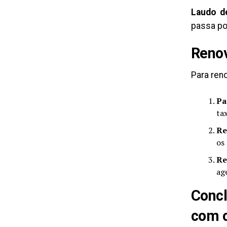
Laudo de
passa po
Renov
Para reno
Pa
ta
Re
os
Re
ag
Concl
com 