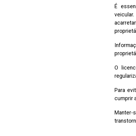
É essen
veicular
acarreta
proprietá
Informa
propriet
O licen
regulariz
Para evi
cumprir 
Manter-s
transtorn