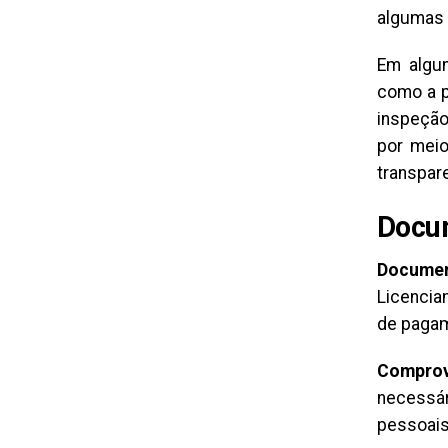
algumas 
Em algun
como a p
inspeção
por meio
transpare
Docum
Documen
Licencia
de pagam
Comprov
necessá
pessoais 