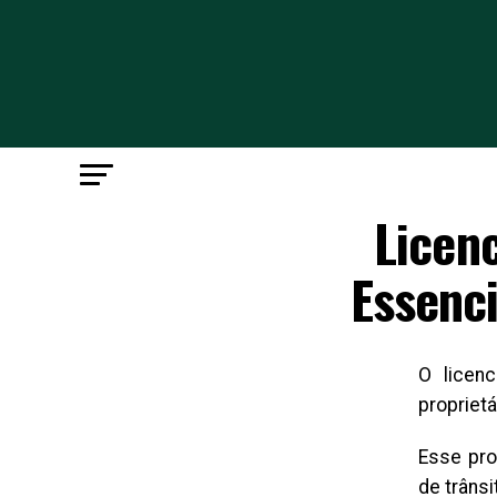
Licen
Essenci
O licen
proprietá
Esse pro
de trânsi