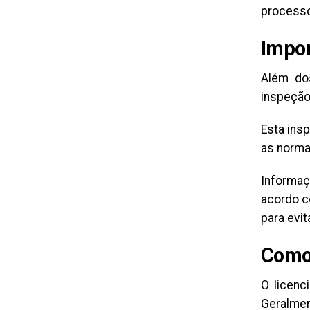
processo
Impor
Além dos
inspeção
Esta ins
as norma
Informaç
acordo c
para evit
Como 
O licenc
Geralmen