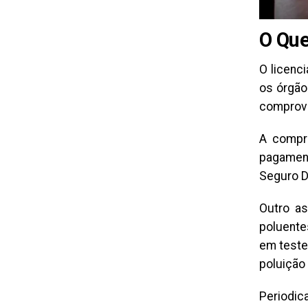
O Que
O licenc
os órgão
comprov
A compro
pagamen
Seguro D
Outro as
poluente
em teste
poluição
Periodic