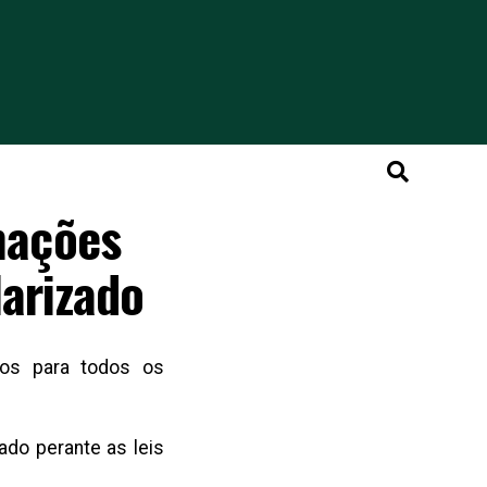
mações
larizado
ios para todos os
ado perante as leis