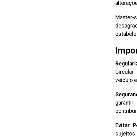
alteraçõ
Manter-s
desagrad
estabele
Impor
Regular
Circular
veículo e
Seguran
garantir
contribui
Evitar 
sujeito